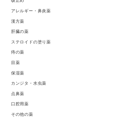
咳止め
アレルギー・鼻炎薬
漢方薬
肝臓の薬
ステロイドの塗り薬
痔の薬
目薬
保湿薬
カンジタ・水虫薬
点鼻薬
口腔用薬
その他の薬