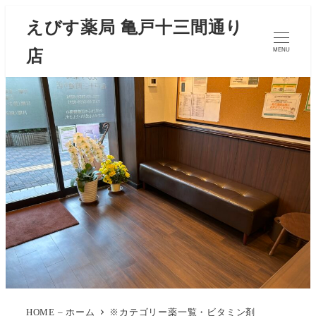
えびす薬局 亀戸十三間通り
店
MENU
HOME – ホーム
※カテゴリー薬一覧・ビタミン剤