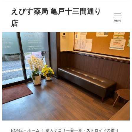
えびす薬局 亀戸十三間通り
店
MENU
HOME – ホーム
※カテゴリー薬一覧・ステロイドの塗り